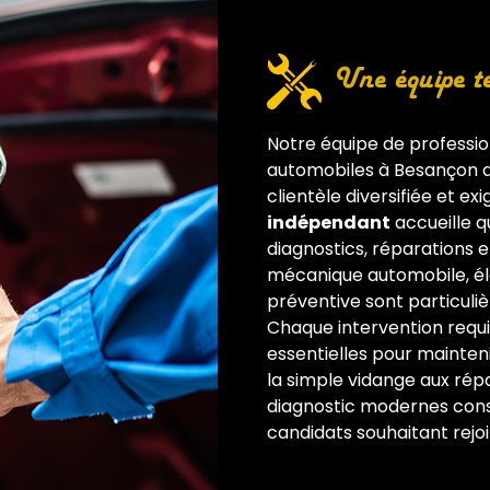
Une équipe te
Notre équipe de professi
automobiles à Besançon qu
clientèle diversifiée et e
indépendant
accueille q
diagnostics, réparations 
mécanique automobile, é
préventive sont particuliè
Chaque intervention requie
essentielles pour mainteni
la simple vidange aux répa
diagnostic modernes const
candidats souhaitant rejo